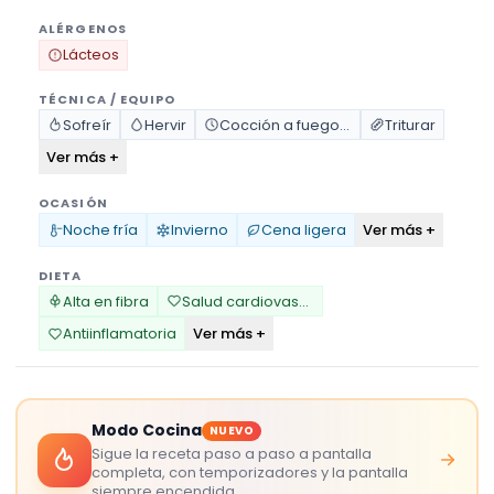
ALÉRGENOS
Lácteos
TÉCNICA / EQUIPO
Sofreír
Hervir
Cocción a fuego lento
Triturar
Ver más +
OCASIÓN
Ver más +
Noche fría
Invierno
Cena ligera
DIETA
Alta en fibra
Salud cardiovascular
Ver más +
Antiinflamatoria
Modo Cocina
NUEVO
Sigue la receta paso a paso a pantalla
completa, con temporizadores y la pantalla
siempre encendida