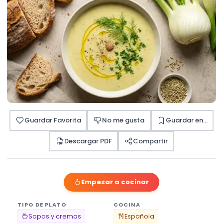
Guardar Favorita
No me gusta
Guardar en...
Descargar PDF
Compartir
Empezar a cocinar
TIPO DE PLATO
COCINA
Sopas y cremas
Española