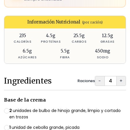
Información Nutricional
(por ración)
235
4.5
g
25.5
g
12.5
g
CALORÍAS
PROTEÍNAS
CARBOS
GRASAS
6.5
g
5.5
g
450
mg
AZÚCARES
FIBRA
SODIO
Ingredientes
−
+
Raciones
Base de la crema
2
unidades de bulbo de hinojo grande, limpio y cortado
en trozos
1
unidad de cebolla grande, picada