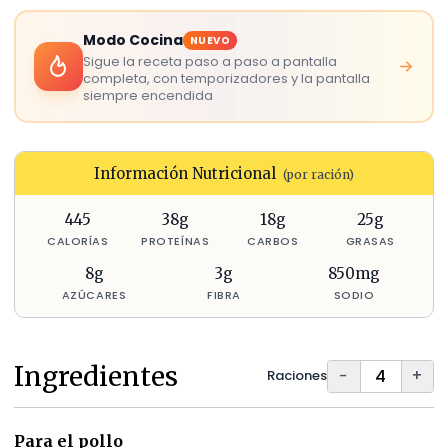
Modo Cocina
NUEVO
Sigue la receta paso a paso a pantalla
completa, con temporizadores y la pantalla
siempre encendida
Información Nutricional
(por ración)
445
38
g
18
g
25
g
CALORÍAS
PROTEÍNAS
CARBOS
GRASAS
8
g
3
g
850
mg
AZÚCARES
FIBRA
SODIO
Ingredientes
−
+
Raciones
Para el pollo