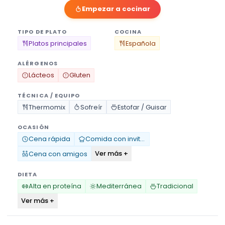
Empezar a cocinar
TIPO DE PLATO
COCINA
Platos principales
Española
ALÉRGENOS
Lácteos
Gluten
TÉCNICA / EQUIPO
Thermomix
Sofreír
Estofar / Guisar
OCASIÓN
Cena rápida
Comida con invitados
Ver más +
Cena con amigos
DIETA
Alta en proteína
Mediterránea
Tradicional
Ver más +