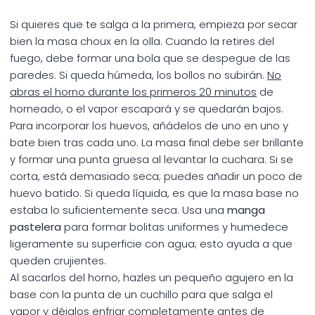
Si quieres que te salga a la primera, empieza por secar
bien la masa choux en la olla. Cuando la retires del
fuego, debe formar una bola que se despegue de las
paredes. Si queda húmeda, los bollos no subirán.
No
abras el horno durante los primeros 20 minutos
de
horneado, o el vapor escapará y se quedarán bajos.
Para incorporar los huevos, añádelos de uno en uno y
bate bien tras cada uno. La masa final debe ser brillante
y formar una punta gruesa al levantar la cuchara. Si se
corta, está demasiado seca; puedes añadir un poco de
huevo batido. Si queda líquida, es que la masa base no
estaba lo suficientemente seca. Usa una
manga
pastelera
para formar bolitas uniformes y humedece
ligeramente su superficie con agua; esto ayuda a que
queden crujientes.
Al sacarlos del horno, hazles un pequeño agujero en la
base con la punta de un cuchillo para que salga el
vapor y déjalos enfriar
completamente
antes de