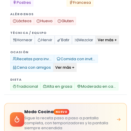
Postres
Francesa
ALÉRGENOS
Lácteos
Huevo
Gluten
TÉCNICA / EQUIPO
Ver más +
Hornear
Hervir
Batir
Mezclar
OCASIÓN
Recetas para invitados
Comida con invitados
Ver más +
Cena con amigos
DIETA
Tradicional
Alta en grasa
Moderada en carbohidratos
Modo Cocina
NUEVO
Sigue la receta paso a paso a pantalla
completa, con temporizadores y la pantalla
siempre encendida