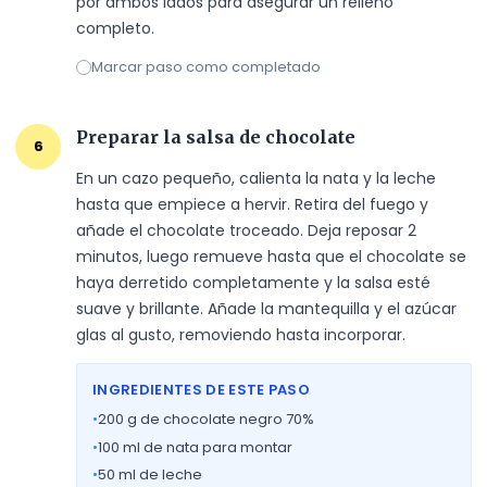
por ambos lados para asegurar un relleno 
completo.
Marcar paso como completado
Preparar la salsa de chocolate
6
En un cazo pequeño, calienta la nata y la leche 
hasta que empiece a hervir. Retira del fuego y 
añade el chocolate troceado. Deja reposar 2 
minutos, luego remueve hasta que el chocolate se 
haya derretido completamente y la salsa esté 
suave y brillante. Añade la mantequilla y el azúcar 
glas al gusto, removiendo hasta incorporar.
INGREDIENTES DE ESTE PASO
•
200
g de chocolate negro 70%
•
100
ml de nata para montar
•
50
ml de leche