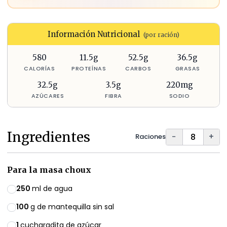
Información Nutricional
(por ración)
580
11.5
g
52.5
g
36.5
g
CALORÍAS
PROTEÍNAS
CARBOS
GRASAS
32.5
g
3.5
g
220
mg
AZÚCARES
FIBRA
SODIO
Ingredientes
−
+
Raciones
Para la masa choux
250
ml de agua
100
g de mantequilla sin sal
1
cucharadita de azúcar