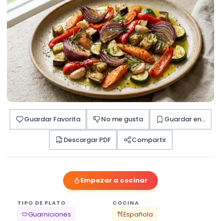
Guardar Favorita
No me gusta
Guardar en...
Descargar PDF
Compartir
Empezar a cocinar
TIPO DE PLATO
COCINA
Guarniciones
Española