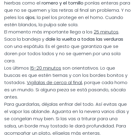
hierbas como el
romero y el tomillo
ponlas enteras para
que no se quemen y las retiras al final sin problema. Y no
peles los
ajos
; la piel los protege en el horno. Cuando
estén blandos, la pulpa sale sola.
El momento más importante llega a los
25 minutos
.
Saca la bandeja y
dale la vuelta a todas las verduras
con una espátula. Es el gesto que garantiza que se
doren por todos lados y no se quemen por una sola
cara.
Los últimos
15-20 minutos
son orientativos. Lo que
buscas es que estén tiernas y con los bordes bonitos y
tostados.
Vigílalas de cerca al final
, porque cada horno
es un mundo. Si alguna pieza se está pasando, sácala
antes.
Para guardarlas, déjalas enfriar del todo. Así evitas que
el vapor las ablande. Aguanta en la nevera varios días y
se congelan muy bien. Si las vas a triturar para una
salsa, un borde muy tostado le dará profundidad. Para
acompañar un plato, elígelas más enteras.