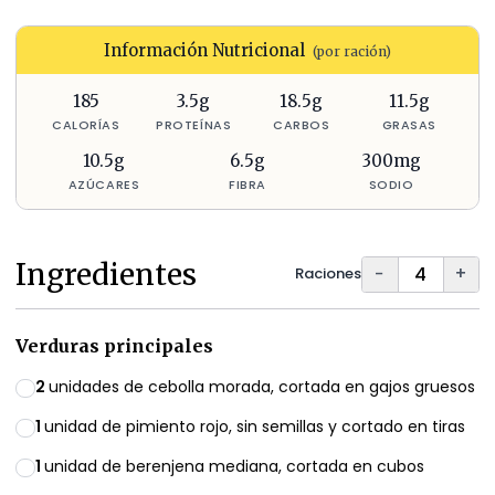
Información Nutricional
(por ración)
185
3.5
g
18.5
g
11.5
g
CALORÍAS
PROTEÍNAS
CARBOS
GRASAS
10.5
g
6.5
g
300
mg
AZÚCARES
FIBRA
SODIO
Ingredientes
−
+
Raciones
Verduras principales
2
unidades de cebolla morada, cortada en gajos gruesos
1
unidad de pimiento rojo, sin semillas y cortado en tiras
1
unidad de berenjena mediana, cortada en cubos