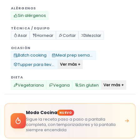
ALÉRGENOS
Sin alérgenos
TÉCNICA / EQUIPO
Asar
Hornear
Cortar
Mezclar
OCASIÓN
Batch cooking
Meal prep semanal
Ver más +
Tupper para llevar
DIETA
Ver más +
Vegetariana
Vegana
Sin gluten
Modo Cocina
NUEVO
Sigue la receta paso a paso a pantalla
completa, con temporizadores y la pantalla
siempre encendida